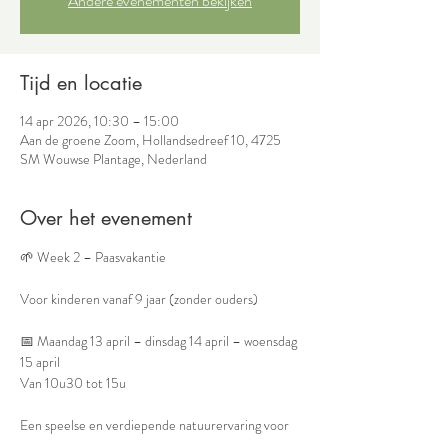
Andere evenementen bekijken
Tijd en locatie
14 apr 2026, 10:30 – 15:00
Aan de groene Zoom, Hollandsedreef 10, 4725
SM Wouwse Plantage, Nederland
Over het evenement
🌱 Week 2 – Paasvakantie
Voor kinderen vanaf 9 jaar (zonder ouders)
📅 Maandag 13 april – dinsdag 14 april – woensdag 
15 april
Van 10u30 tot 15u
Een speelse en verdiepende natuurervaring voor 
kinderen die graag zelfstandig ontdekken.