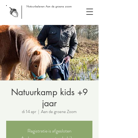
Natuurbeleven Aan de groene zoom
Natuurkamp kids +9
jaar
di 14 apr
  |  
Aan de groene Zoom
Registratie is afgesloten